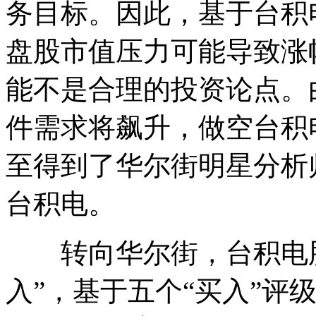
务目标。因此，基于台积
盘股市值压力可能导致涨
能不是合理的投资论点。
件需求将飙升，做空台积
至得到了华尔街明星分析
台积电。
转向华尔街，台积电股
入”，基于五个“买入”评