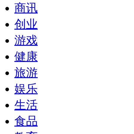
商讯
创业
游戏
健康
旅游
娱乐
生活
食品