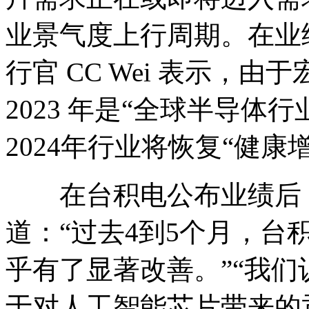
业景气度上行周期。在业
行官 CC Wei 表示，
2023 年是“全球半导体
2024年行业将恢复“健康
在台积电公布业绩后，华
道：“过去4到5个月，
乎有了显著改善。”“我
于对人工智能芯片带来的