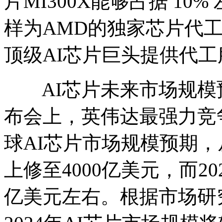
片MI300X能够占据 1
样为AMD的独家芯片代
顶级AI芯片巨头提供代
AI芯片未来市场规模预期方面
布会上，英伟达最强力竞争
球AI芯片市场规模预期，
上修至4000亿美元，而20
亿美元左右。根据市场研究机