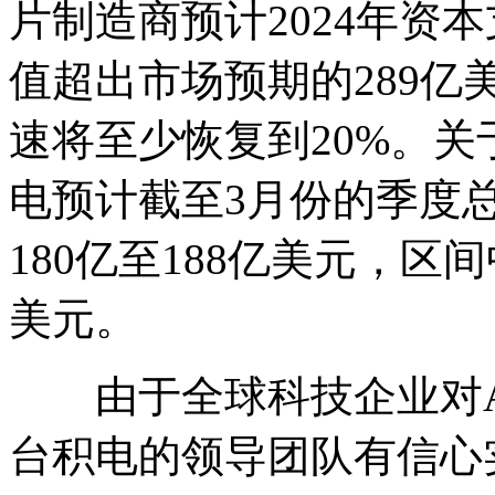
片制造商预计2024年资本
值超出市场预期的289
速将至少恢复到20%。关
电预计截至3月份的季度
180亿至188亿美元，区
美元。
由于全球科技企业对A
台积电的领导团队有信心