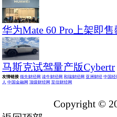
华为Mate 60 Pro上架即
马斯克试驾量产版Cybertr
友情链接
领先财经网
读牛财经网
和瑞财经网
亚洲财经
中国经
人
中国金融网
顶级财经网
至信财经网
Copyright © 2