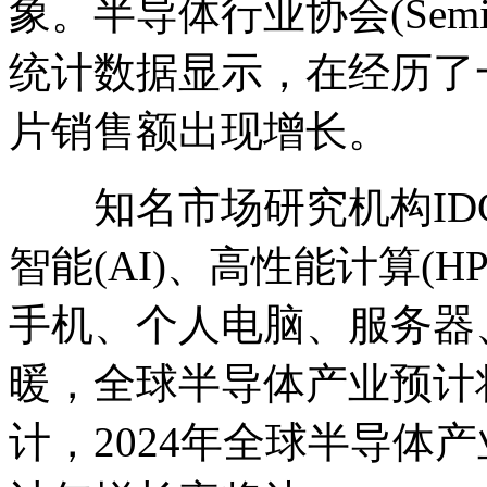
象。半导体行业协会(Semiconduc
统计数据显示，在经历了
片销售额出现增长。
知名市场研究机构ID
智能(AI)、高性能计算(
手机、个人电脑、服务器
暖，全球半导体产业预计
计，2024年全球半导体