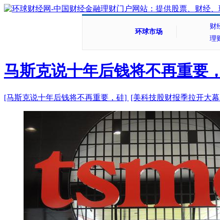
财
环球市场
理
马斯克说十年后钱将不再重要
[马斯克说十年后钱将不再重要，硅]
[美科技股财报季拉开大幕 