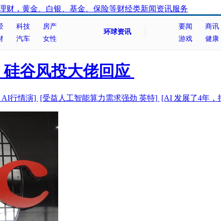
经
科技
房产
要闻
商讯
环球资讯
财
汽车
女性
游戏
健康
，硅谷风投大佬回应
AI行情演]
[受益人工智能算力需求强劲 英特]
[AI 发展了4年