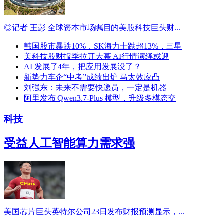
◎记者 王彭 全球资本市场瞩目的美股科技巨头财...
韩国股市暴跌10%，SK海力士跌超13%，三星
美科技股财报季拉开大幕 AI行情演绎或迎
AI 发展了4年，把应用发展没了？
新势力车企“中考”成绩出炉 马太效应凸
刘强东：未来不需要快递员，一定是机器
阿里发布 Qwen3.7-Plus 模型，升级多模态交
科技
受益人工智能算力需求强
美国芯片巨头英特尔公司23日发布财报预测显示，...