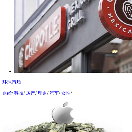
环球市场
财经
/
科技
/
房产
/
理财
/
汽车
/
女性
/