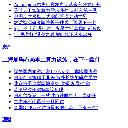
Anthropic首席执行官发声：从未主张禁止开
受益人工智能算力需求强劲 英特尔第三季
中国AI大模型，为啥能再次轰动世界
对话智源研究院院长王仲远：预测下一个
SpaceX上市进行时，火星生活离我们还有多
“全民养虾”退潮之后 智能体正从概念狂
房产
上海加码布局本土算力设施，在下一盘什
端午国内旅游出游1.1亿人次：本地周边游
房地产政策作用显著 海外长钱加码布局中
北京携手津冀两地举办“协同发展·共谱
黄清平溢价39%卖股套现
房租普降潮：一线城市跌幅更大，自如开
甘肃积石山震后一月回访
全国GDP万亿城市最多的江苏，还有三个“
理财