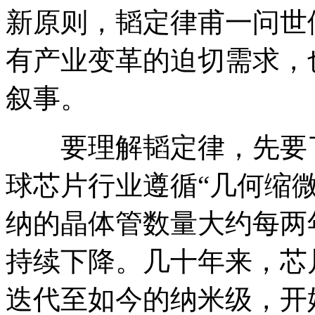
新原则，韬定律甫一问世
有产业变革的迫切需求，
叙事。
要理解韬定律，先要了
球芯片行业遵循“几何缩
纳的晶体管数量大约每两
持续下降。几十年来，芯
迭代至如今的纳米级，开