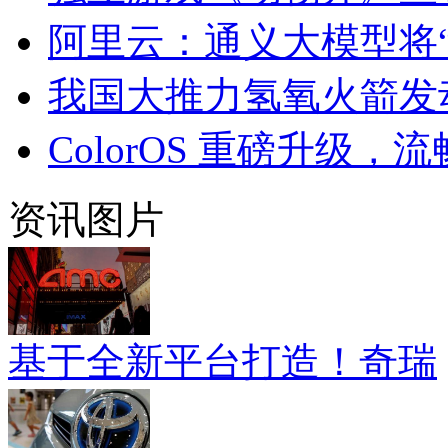
阿里云：通义大模型将
我国大推力氢氧火箭发
ColorOS 重磅升级
资讯图片
基于全新平台打造！奇瑞