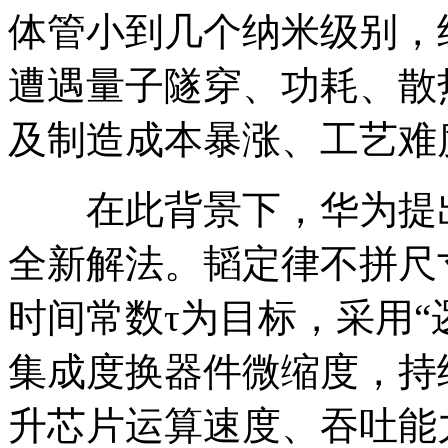
体管小到几个纳米级别，
遭遇量子隧穿、功耗、散
及制造成本暴涨、工艺难
在此背景下，华为提出
全新解法。韬定律不拼尺
时间常数τ为目标，采用“
集成度换器件微缩度，持
升芯片运算速度、吞吐能