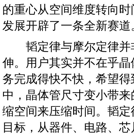
的重心从空间维度转向时
发展开辟了一条全新赛道
韬定律与摩尔定律并非
伸。用户其实并不在乎晶
务完成得快不快，希望得
中，晶体管尺寸变小带来
缩空间来压缩时间。韬定
目标，从器件、电路、芯