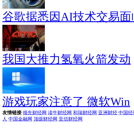
谷歌据悉因AI技术交易面
我国大推力氢氧火箭发动
游戏玩家注意了 微软Win
友情链接
领先财经网
读牛财经网
和瑞财经网
亚洲财经
中国经
人
中国金融网
顶级财经网
至信财经网