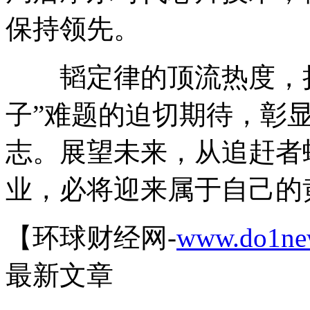
保持领先。
韬定律的顶流热度，折
子”难题的迫切期待，彰显
志。展望未来，从追赶者
业，必将迎来属于自己的
【环球财经网-
www.do1ne
最新文章