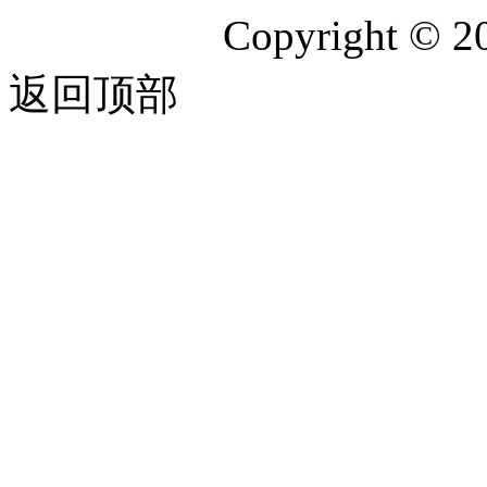
Copyright © 2
返回顶部