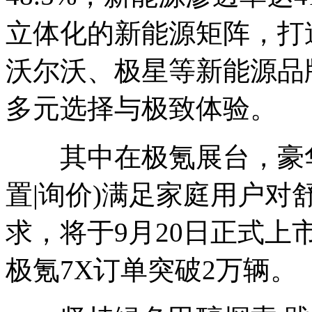
立体化的新能源矩阵，打
沃尔沃、极星等新能源品
多元选择与极致体验。
其中在极氪展台，豪华大
置|询价)满足家庭用户
求，将于9月20日正式上
极氪7X订单突破2万辆。