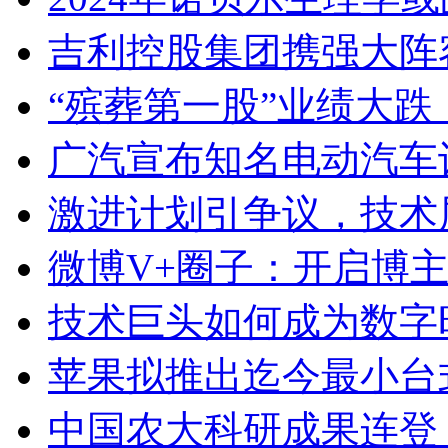
吉利控股集团携强大阵
“殡葬第一股”业绩大跌：
广汽宣布知名电动汽车设
激进计划引争议，技术
微博V+圈子：开启博
技术巨头如何成为数字
苹果拟推出迄今最小台
中国农大科研成果连登