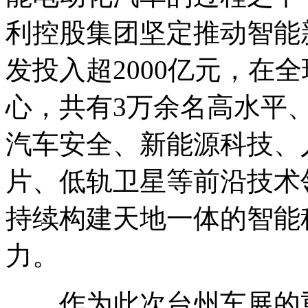
利控股集团坚定推动智能
发投入超2000亿元，在
心，共有3万余名高水平
汽车安全、新能源科技、
片、低轨卫星等前沿技术
持续构建天地一体的智能
力。
作为此次台州车展的重