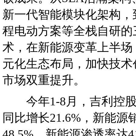
新一代智能模块化架构，到
程电动方案等全栈自研的
术，在新能源变革上半场
元化生态布局，加快技术
市场双重提升。
今年1-8月，吉利控股
同比增长21.6%，新能源
48.5%，新能源渗透率