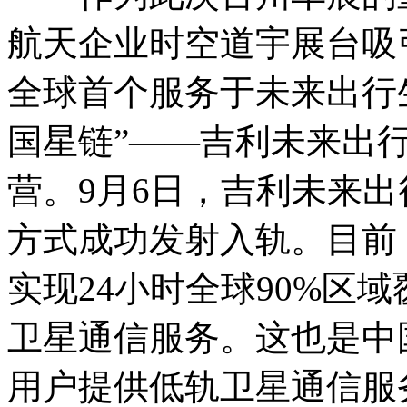
航天企业时空道宇展台吸
全球首个服务于未来出行
国星链”——吉利未来出
营。9月6日，吉利未来
方式成功发射入轨。目前
实现24小时全球90%区
卫星通信服务。这也是中
用户提供低轨卫星通信服