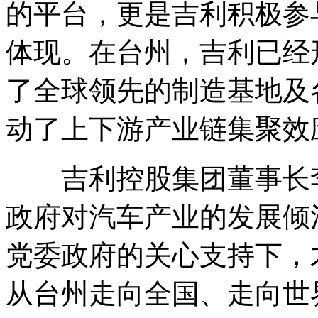
的平台，更是吉利积极参
体现。在台州，吉利已经
了全球领先的制造基地及
动了上下游产业链集聚效
吉利控股集团董事长李
政府对汽车产业的发展倾
党委政府的关心支持下，
从台州走向全国、走向世