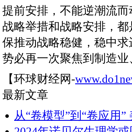
提前安排，不能逆潮流而
战略举措和战略安排，都
保推动战略稳健，稳中求
势必再一次聚焦到制造业
【环球财经网-
www.do1ne
最新文章
从“卷模型”到“卷应用”
2024年诺贝尔生理学