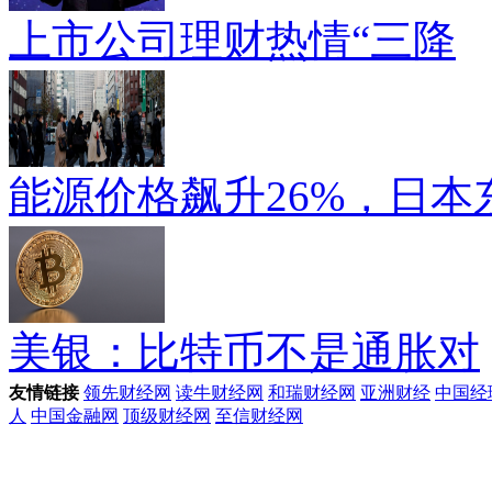
上市公司理财热情“三降
能源价格飙升26%，日本
美银：比特币不是通胀对
友情链接
领先财经网
读牛财经网
和瑞财经网
亚洲财经
中国经
人
中国金融网
顶级财经网
至信财经网