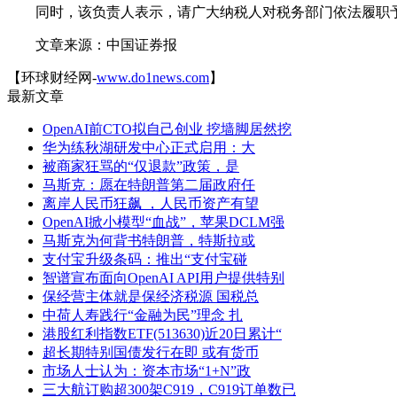
同时，该负责人表示，请广大纳税人对税务部门依法履职予
文章来源：中国证券报
【环球财经网-
www.do1news.com
】
最新文章
OpenAI前CTO拟自己创业 挖墙脚居然挖
华为练秋湖研发中心正式启用：大
被商家狂骂的“仅退款”政策，是
马斯克：愿在特朗普第二届政府任
离岸人民币狂飙 ，人民币资产有望
OpenAI掀小模型“血战”，苹果DCLM强
马斯克为何背书特朗普，特斯拉或
支付宝升级条码：推出“支付宝碰
智谱宣布面向OpenAI API用户提供特别
保经营主体就是保经济税源 国税总
中荷人寿践行“金融为民”理念 扎
港股红利指数ETF(513630)近20日累计“
超长期特别国债发行在即 或有货币
市场人士认为：资本市场“1+N”政
三大航订购超300架C919，C919订单数已