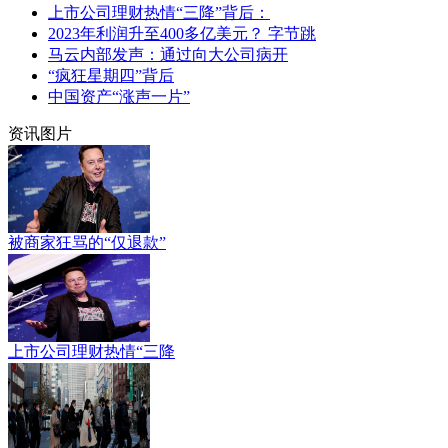
上市公司理财热情“三降”背后：
2023年利润升至400多亿美元？ 字节跳
马云内部发声：通过向大公司病开
“疯狂星期四”背后
中国资产“涨声一片”
资讯图片
被商家狂骂的“仅退款”
上市公司理财热情“三降