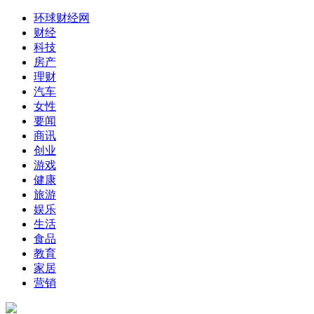
环球财经网
财经
科技
房产
理财
汽车
女性
要闻
商讯
创业
游戏
健康
旅游
娱乐
生活
食品
教育
家居
营销