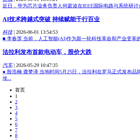
近日，华为芯片业务负责人何庭波在IEEE国际电路与系统研讨
AI技术跨越式突破 持续赋能千行百业
科技
|
2026-06-01 13:54:53
■ 李春莲 当前，人工智能(AI)作为新一轮科技革命和产业
法拉利发布首款电动车，股价大跌
汽车
|
2026-05-29 10:47:35
● 殷浩楠 龚梦泽 当地时间5月25日，法拉利在罗马正式发布
埃...
首页
1
2
3
4
5
6
7
8