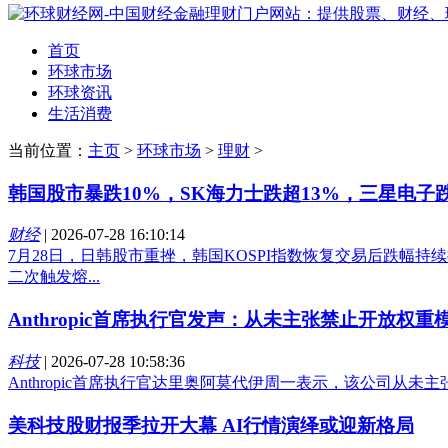
首页
环球市场
环球资讯
生活消费
当前位置：
主页
>
环球市场
>
理财
>
韩国股市暴跌10%，SK海力士跌超13%，三星电子跌
财经
|
2026-07-28 16:10:14
7月28日，日韩股市重挫，韩国KOSPI指数恢复交易后跌幅持续
二次触发熔...
Anthropic首席执行官发声：从未主张禁止开放权重
科技
|
2026-07-28 10:58:36
Anthropic首席执行官达里奥阿莫代伊周一表示，该公司从
美科技股财报季拉开大幕 AI行情演绎或迎新格局