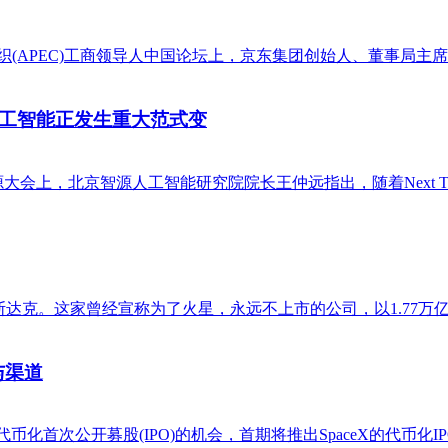
太经合组织(APEC)工商领导人中国论坛上，京东集团创始人、董
人工智能正发生重大范式变
大会上，北京智源人工智能研究院院长王仲远指出，随着Next Toke
陆纳斯达克。这家曾经宣称为了火星，永远不上市的公司，以1.77
与渠道
首次公开募股(IPO)的机会，首期将推出SpaceX的代币化IPO。