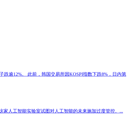
跌逾12%。 此前，韩国交易所因KOSPI指数下跌8%，日内第
即这家人工智能实验室试图对人工智能的未来施加过度管控。...