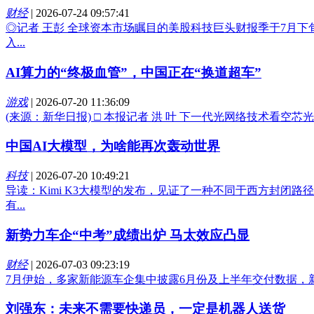
财经
|
2026-07-24 09:57:41
◎记者 王彭 全球资本市场瞩目的美股科技巨头财报季于7月下旬正
入...
AI算力的“终极血管”，中国正在“换道超车”
游戏
|
2026-07-20 11:36:09
(来源：新华日报) □ 本报记者 洪 叶 下一代光网络技术看空
中国AI大模型，为啥能再次轰动世界
科技
|
2026-07-20 10:49:21
导读：Kimi K3大模型的发布，见证了一种不同于西方封闭
有...
新势力车企“中考”成绩出炉 马太效应凸显
财经
|
2026-07-03 09:23:19
7月伊始，多家新能源车企集中披露6月份及上半年交付数据，
刘强东：未来不需要快递员，一定是机器人送货