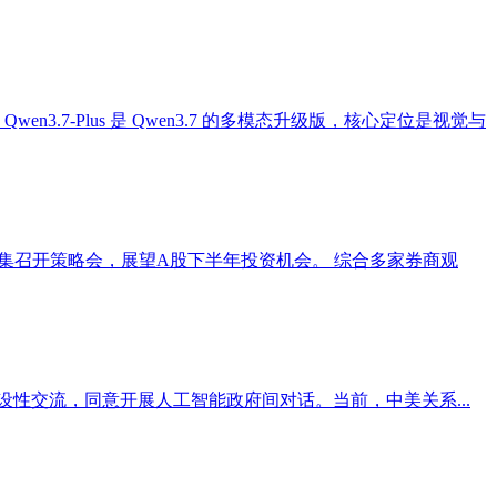
wen3.7-Plus 是 Qwen3.7 的多模态升级版，核心定位是视觉与
)证券、瑞银证券等券商密集召开策略会，展望A股下半年投资机会。 综合多家券商观
性交流，同意开展人工智能政府间对话。当前，中美关系...