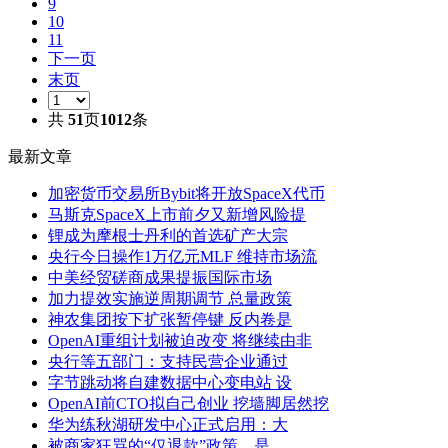
9
10
11
下一页
末页
共
51
页
1012
条
最新文章
加密货币交易所Bybit将开放SpaceX代币
马斯克SpaceX上市前夕又新增风险提
锂成为摩根士丹利的首选矿产大宗
央行今日操作1万亿元MLF 维持市场流
中美经贸磋商成果提振国际市场
加力提效实施逆周期调节 总量政策
神农集团按下扩张暂停键 反内卷是
OpenAI重组计划被迫改变 将继续由非
央行等五部门：支持民营企业通过
字节跳动将自建数据中心变电站 设
OpenAI前CTO拟自己创业 挖墙脚居然挖
华为练秋湖研发中心正式启用：大
被商家狂骂的“仅退款”政策，是