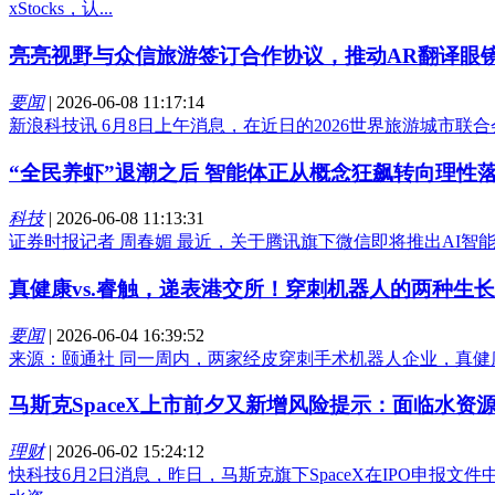
xStocks，认...
亮亮视野与众信旅游签订合作协议，推动AR翻译眼
要闻
|
2026-06-08 11:17:14
新浪科技讯 6月8日上午消息，在近日的2026世界旅游城市
“全民养虾”退潮之后 智能体正从概念狂飙转向理性
科技
|
2026-06-08 11:13:31
证券时报记者 周春媚 最近，关于腾讯旗下微信即将推出AI智
真健康vs.睿触，递表港交所！穿刺机器人的两种生长
要闻
|
2026-06-04 16:39:52
来源：颐通社 同一周内，两家经皮穿刺手术机器人企业，真健
马斯克SpaceX上市前夕又新增风险提示：面临水资
理财
|
2026-06-02 15:24:12
快科技6月2日消息，昨日，马斯克旗下SpaceX在IPO申报