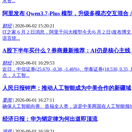
水资...
阿里发布 Qwen3.7-Plus 模型，升级多模态交互混合 
财经
|
2026-06-02 15:20:21
IT之家 6 月 2 日消息，阿里千问大模型今天(6 月 2 日)发布博文
语言统...
A股下半年买什么？券商最新推荐：AI仍是核心主线
财经
|
2026-06-01 16:29:53
近日，中信证券(25.670, -0.38, -1.46%)、华泰证券(18.53
点，人工智...
人民日报钟声：推动人工智能成为中美合作的新疆域
要闻
|
2026-06-01 16:27:11
确保人工智能向善、造福全人类，这是中美两国在人工智能领域
经济日报：华为韬定律为何出道即顶流
游戏
|
2026-06-01 16:19:21