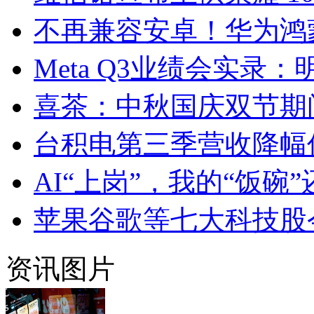
不再兼容安卓！华为鸿
Meta Q3业绩会实录
喜茶：中秋国庆双节期
台积电第三季营收降幅
AI“上岗”，我的“饭碗
苹果谷歌等七大科技股
资讯图片