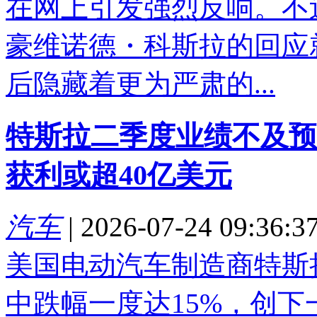
在网上引发强烈反响。不
豪维诺德・科斯拉的回应
后隐藏着更为严肃的...
特斯拉二季度业绩不及预
获利或超40亿美元
汽车
|
2026-07-24 09:36:3
美国电动汽车制造商特斯
中跌幅一度达15%，创