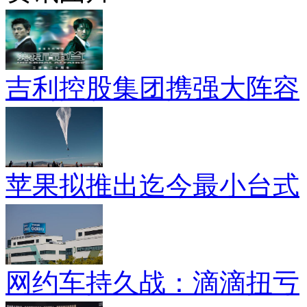
吉利控股集团携强大阵容
苹果拟推出迄今最小台式
网约车持久战：滴滴扭亏