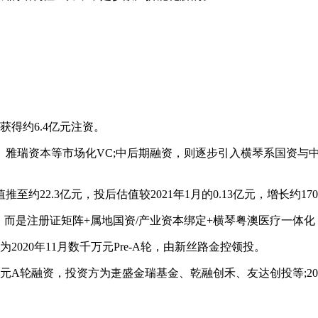
得约6.4亿元注资。
市场化VC;中后期融资，则逐步引入横琴系国资与中金系，联席保荐人中
22.3亿元，投后估值较2021年1月的0.13亿元，增长约17
而是注册证矩阵+属地国资/产业资本绑定+横琴粤澳医疗一体化
020年11月数千万元Pre-A轮，由新丝路金控领投。
A轮融资，投资方为疌盛金瑞基金、乾融创禾、友达创投等;20