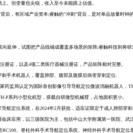
期上。但变量也尖锐，收入至今未能跟上估值。
背后，有区域产业资本;睿触的“冲刺”背后，是对单品放量时钟
延伸，试图把产品线铺成覆盖多场景的矩阵;睿触科技则将研发资
注册证，以及4项二类医疗器械注册证，产品矩阵相对完整。
款经皮穿刺手术机器人，覆盖肺部、腹部及腹膜后病变穿刺定位.
家药监局认定为国际首创影像引导导航定位微波消融机器人，TH
TH-P系列小型化机型，搭载自研微型机械臂，占地面积更小。
导航定位系统，在2024年2月获批，适应证限定于成人肺部穿
开展临床应用，以三级医院为主，包括中山大学附属第一医院、武
C100、脊柱外科手术导航定位系统、神经外科手术导航定位系