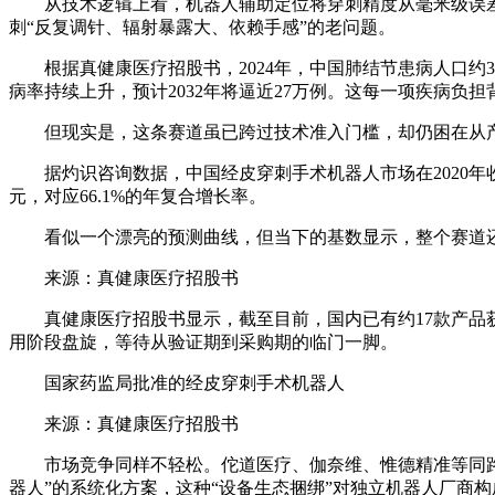
从技术逻辑上看，机器人辅助定位将穿刺精度从毫米级误差
刺“反复调针、辐射暴露大、依赖手感”的老问题。
根据真健康医疗招股书，2024年，中国肺结节患病人口约3.
病率持续上升，预计2032年将逼近27万例。这每一项疾病
但现实是，这条赛道虽已跨过技术准入门槛，却仍困在从产
据灼识咨询数据，中国经皮穿刺手术机器人市场在2020年收入几乎
元，对应66.1%的年复合增长率。
看似一个漂亮的预测曲线，但当下的基数显示，整个赛道还
来源：真健康医疗招股书
真健康医疗招股书显示，截至目前，国内已有约17款产品获
用阶段盘旋，等待从验证期到采购期的临门一脚。
国家药监局批准的经皮穿刺手术机器人
来源：真健康医疗招股书
市场竞争同样不轻松。佗道医疗、伽奈维、惟德精准等同路线
器人”的系统化方案，这种“设备生态捆绑”对独立机器人厂商