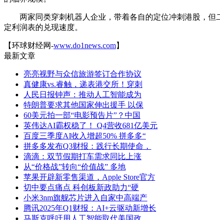
两家同类穿刺机器人企业，带着各自的定位冲刺港股，但二级
定利润表的兑现速度。
【环球财经网-
www.do1news.com
】
最新文章
亮亮视野与众信旅游签订合作协议
真健康vs.睿触，递表港交所！穿刺
人民日报钟声：推动人工智能成为
特朗普要求其他国家伸出援手 以保
60美元拍一部“电影预告片”？中国
英伟达AI霸权稳了！ Q4营收681亿美元
百度三季度AI收入增超50% 拼多多“
拼多多发布Q3财报：践行长期使命，
滴滴：双节假期打车需求同比上涨
从“价格战”转向“价值战” 多地
苹果开辟新零售渠道，Apple Store官方
切中要点痛点 科创板新政助力“硬
小米3nm旗舰芯片进入自家中高端产
腾讯2025年Q1财报：AI+云驱动新增长
马斯克呼吁用人工智能取代美国政