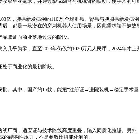
收窄至亚毫米，并通过影像融合与机械臂的联动，使手术的可重
03亿，肺癌新发病例约110万;全球肝癌、肾癌与胰腺癌新发病
负担背后，都是一段潜在的穿刺机器人使用场景，因此需求端不缺故
品取证向商业落地过渡的阶段。
为零，直至2023年仍仅约1020万元人民币，2024年才上升至
处于商业化的最初阶段。
批。其中，国产约15款，能把“注册证→进院装机→稳定手术量
厂商，适应证与技术路线高度重叠，陷入同质化拉锯。另外，联
构成的结构性压力，不是参数比拼能化解的。