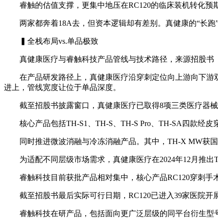
睿触的估值支撑，更集中地压在RC120的临床装机转化预
两家都奔着18A去，但资本逻辑却有差别。真健康的“长跑”
▍全栈布局vs.单品极致
真健康医疗与睿触科技产品管线与技术路径，来源招股书
在产品研发路径上，真健康医疗沿穿刺定位向上游向下游双向
进上，管线宽度让位于单品深度。
截至招股书披露窗口，真健康医疗已取得8项三类医疗器械
核心产品包括TH-S1、TH-S、TH-S Pro、TH-SA四
同时推进微波消融与冷冻消融产品。其中，TH-X MW获国
为适配不同层级市场需求，真健康医疗在2024年12月推出
睿触科技目前获批产品相对集中，核心产品RC120穿刺手术
截至招股书最后实际可行日期，RC120已进入39家医院
睿触科技在研产品，包括面向更广泛层级的同平台衍生型号R