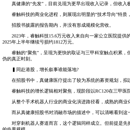
真健康的“先发”，目前兑现为更早出现收入记录，但收入
睿触科技的商业化进程，则展现出明显的“技术导向”特质
招股书披露的报告期内，并没有形成规模化营收。
2023年，睿触科技15.6万元收入来自向一家公立医院提供的一次
2025年上半年继续亏损约1812万元。
睿触的“聚焦”，呈现为更快的取证与三甲科室触点积累，但
伪的真正时刻。
▍同赴港股，增长叙事谁能落地?
在招股书中，真健康医疗提出了较为系统的募资规划，拟以I
睿触科技的增长逻辑相对聚焦，现阶段以RC120在三甲医
从整个手术机器人行业的商业化演进路径看，成熟的商业化模式以直觉
而从真健康招股书对消融市场的描述中，可以清晰看到这一趋
对穿刺机器人赛道而言，这个逻辑同样成立。但前提是先把
的临界规模。