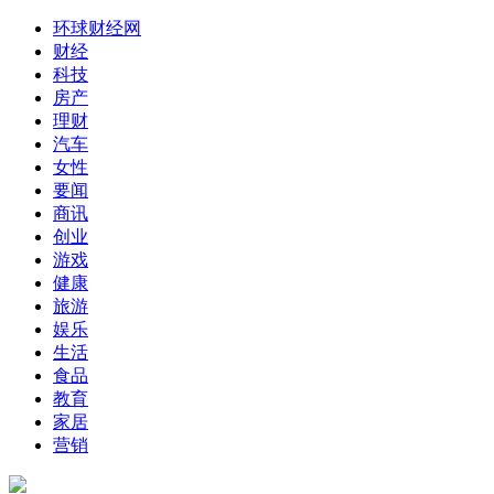
环球财经网
财经
科技
房产
理财
汽车
女性
要闻
商讯
创业
游戏
健康
旅游
娱乐
生活
食品
教育
家居
营销